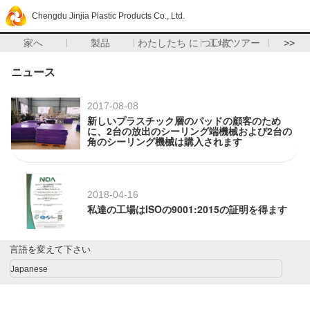
Chengdu Jinjia Plastic Products Co., Ltd.
家へ
製品
わたしたち に つい て
工場 ツアー
>>
ニュース
2017-08-08
新しいプラスチック層のパッドの顧客のため
に、2台の放出のシーリング端機械および2台の
角のシーリング機械は購入されます
2018-04-16
私達の工場はISOの9001:2015の証明を得ます
言語を変えて下さい
Japanese