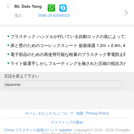
Mr. Dale Yang
電話 :
0086-28-82688325
プラスチック ハンドルが付いている自動ロックの底によって波
床と壁のためのコーレックスシート 仮面保護 1.2m × 2.4m, 4 " × 8
電子部品のための再使用可能な軽量のプラスチック帯電防止ESD
ライト級選手しかしフルーティングを施された圧縮の抵抗力がある
中核フルート 表面保護シート 建設用 2400mm X 1200mm X 2.5
言語を変えて下さい
Templatingのカウンタートップのための明確で堅いフルーティ
Japanese
野菜を運ぶための空気循環の穴が付いている折りたたみプラスチ
波形のポリプロピレン シートからなされる波形のプラスチックの
自己ロックのふたが付いている再使用可能な、再生利用できる波
ホーム
|
わたしたち に つい て
|
地図
|
Privacy Policy
プラスチック ディバイダーが付いているカスタマイズされた波形
デスクトップの眺め
多目的の適用のためのフルーティングを施されたプラスチック シ
China プラスチック波形のパッド supplier.
Copyright © 2019 - 2026 Chengdu