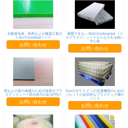
、自動車包装、飲料および建築工業の
展開できない NQのCartonplast （コ
ためのCoroplastシート
ロプラスト）シートからなされる鋭い
中心箱
お問い合わせ
お問い合わせ
壁および床の保護のための波形のプラ
Ecoのガラス ビンの交通機関のための
スチックシート防火効力のあるFRの
パレットの友好的なプラスチック層の
パッド
お問い合わせ
お問い合わせ