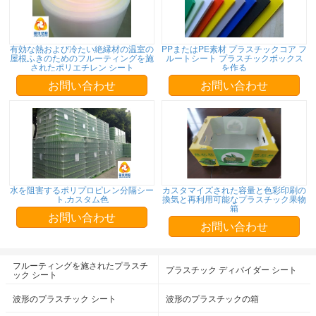
有効な熱および冷たい絶縁材の温室の
PPまたはPE素材 プラスチックコア フ
屋根ふきのためのフルーティングを施
ルートシート プラスチックボックス
されたポリエチレン シート
を作る
お問い合わせ
お問い合わせ
水を阻害するポリプロピレン分隔シー
カスタマイズされた容量と色彩印刷の
ト,カスタム色
換気と再利用可能なプラスチック果物
箱
お問い合わせ
お問い合わせ
フルーティングを施されたプラスチ
プラスチック ディバイダー シート
ック シート
波形のプラスチック シート
波形のプラスチックの箱