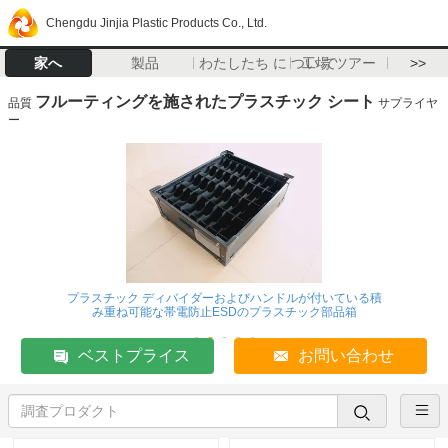
Chengdu Jinjia Plastic Products Co., Ltd.
家へ
製品
わたしたち に つい て
工場 ツアー
>>
フルーティングを施されたプラスチック シート
品質
サプライヤ
ー
プラスチック ディバイダーおよびハンドルが付いている積
み重ね可能な帯電防止ESDのプラスチック部品箱
ベストプライス
お問い合わせ