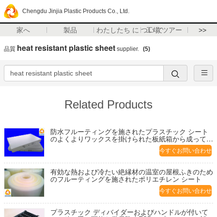
Chengdu Jinjia Plastic Products Co., Ltd.
家へ
製品
わたしたち に つい て
工場 ツアー
>>
heat resistant plastic sheet
品質
supplier.
(5)
Related Products
防水フルーティングを施されたプラスチック シート
のよくよりワックスを掛けられた板紙箱から成ってい
るHQのドリルの中心箱
今すぐお問い合わせ
有効な熱および冷たい絶縁材の温室の屋根ふきのため
のフルーティングを施されたポリエチレン シート
今すぐお問い合わせ
プラスチック ディバイダーおよびハンドルが付いて